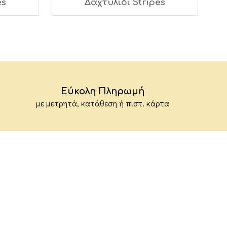
es
Δαχτυλίδι Stripes
Εύκολη Πληρωμή
με μετρητά, κατάθεση ή πιστ. κάρτα