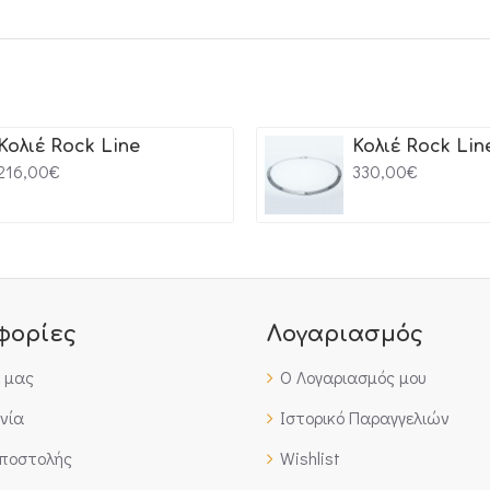
Κολιέ Rock Line
Κολιέ Rock Lin
216,00€
330,00€
φορίες
Λογαριασμός
έ μας
Ο Λογαριασμός μου
νία
Ιστορικό Παραγγελιών
Αποστολής
Wishlist