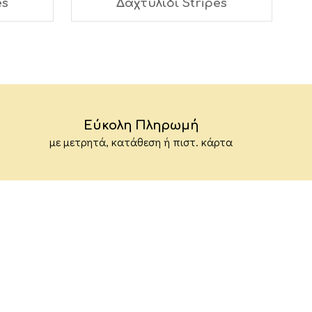
es
Δαχτυλίδι Stripes
Εύκολη Πληρωμή
με μετρητά, κατάθεση ή πιστ. κάρτα