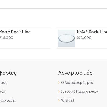
Κολιέ Rock Line
Κολιέ Rock Lin
216,00€
330,00€
φορίες
Λογαριασμός
έ μας
Ο Λογαριασμός μου
νία
Ιστορικό Παραγγελιών
Αποστολής
Wishlist