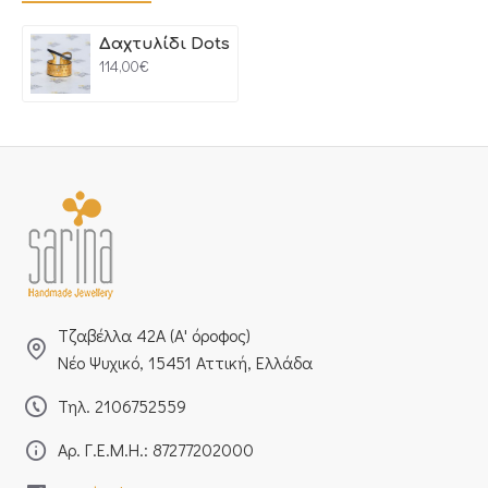
Δαχτυλίδι Dots
114,00€
Τζαβέλλα 42Α (Α' όροφος)
Νέο Ψυχικό, 15451 Αττική, Ελλάδα
Τηλ. 2106752559
Αρ. Γ.Ε.Μ.Η.: 87277202000