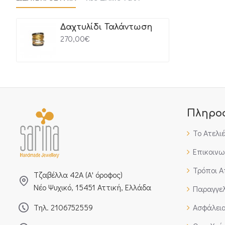
Δαχτυλίδι Ταλάντωση
270,00€
Πληρο
Το Ατελι
Επικοινω
Τρόποι 
Τζαβέλλα 42Α (Α' όροφος)
Νέο Ψυχικό, 15451 Αττική, Ελλάδα
Παραγγελ
Τηλ. 2106752559
Ασφάλει