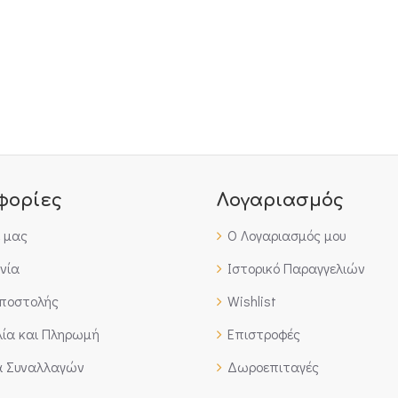
φορίες
Λογαριασμός
έ μας
Ο Λογαριασμός μου
νία
Ιστορικό Παραγγελιών
Αποστολής
Wishlist
ία και Πληρωμή
Επιστροφές
α Συναλλαγών
Δωροεπιταγές