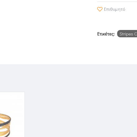
Επιθυμητό
Ετικέτες:
Stripes C