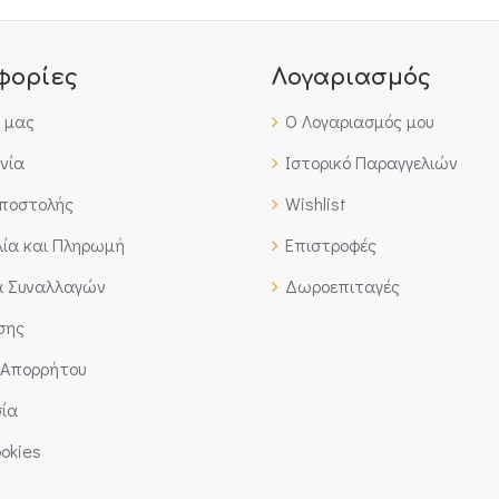
φορίες
Λογαριασμός
έ μας
Ο Λογαριασμός μου
νία
Ιστορικό Παραγγελιών
Αποστολής
Wishlist
ία και Πληρωμή
Επιστροφές
α Συναλλαγών
Δωροεπιταγές
σης
 Απορρήτου
ία
okies