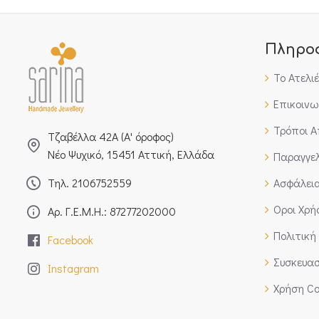
Πληρο
Το Ατελι
Επικοινω
Τρόποι 
Τζαβέλλα 42Α (Α' όροφος)
Νέο Ψυχικό, 15451 Αττική, Ελλάδα
Παραγγελ
Τηλ. 2106752559
Ασφάλει
Οροι Χρή
Αρ. Γ.Ε.Μ.Η.: 87277202000
Πολιτική
Facebook
Συσκευασ
Instagram
Χρήση Co